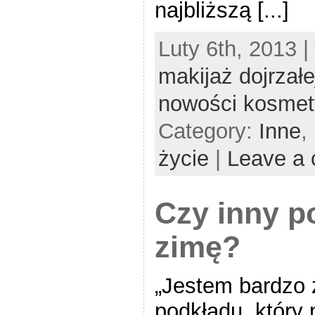
najbliższą [...]
Luty 6th, 2013 |
makijaż dojrzałe
nowości kosme
Category:
Inne
,
życie
|
Leave a
Czy inny p
zimę?
„Jestem bardzo 
podkładu, który 