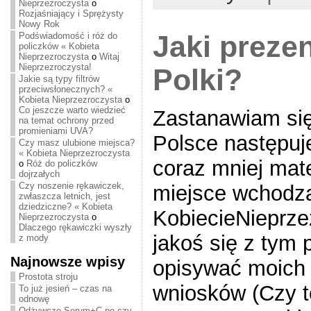
Nieprzezroczysta
o
Rozjaśniający i Sprężysty
Nowy Rok
Podświadomość i róż do
Jaki prezen
policzków « Kobieta
Nieprzezroczysta
o
Witaj
Nieprzezroczysta!
Polki?
Jakie są typy filtrów
przeciwsłonecznych? «
Kobieta Nieprzezroczysta
o
Co jeszcze warto wiedzieć
Zastanawiam si
na temat ochrony przed
promieniami UVA?
Polsce następuj
Czy masz ulubione miejsca?
« Kobieta Nieprzezroczysta
coraz mniej mate
o
Róż do policzków
dojrzałych
Czy noszenie rękawiczek,
miejsce wchodzą
zwłaszcza letnich, jest
dziedziczne? « Kobieta
KobiecieNieprze
Nieprzezroczysta
o
Dlaczego rękawiczki wyszły
jakoś się z tym 
z mody
Najnowsze wpisy
opisywać moich 
Prostota stroju
wniosków (Czy t
To już jesień – czas na
odnowę
Odżywcze Serum+C po czy