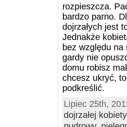
rozpieszcza. Pa
bardzo parno. Dl
dojrzałych jest t
Jednakże kobiet
bez względu na s
gardy nie opusz
domu robisz maki
chcesz ukryć, t
podkreślić.
Lipiec 25th, 201
dojrzałej kobiety
pudrowy
,
pielęg