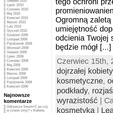
tego ochroni pr
Sierpień 2010
Lipiec 2010
promieniowanie
Czerwiec 2010
Maj 2010
Ogromną zaletą 
Kwiecień 2010
Marzec 2010
Luty 2010
umiejętność dop
Styczeń 2010
Grudzień 2009
odcienia Twojej
Listopad 2009
Październik 2009
będzie mógł [...]
Wrzesień 2009
Sierpień 2009
Lipiec 2009
Czerwiec 15th, 
Czerwiec 2009
Maj 2009
dojrzałej kobiety
Kwiecień 2009
Marzec 2009
Listopad 2008
kosmetyczne
,
o
Październik 2008
Kwiecień 2008
podkłady
,
rozjaś
Najnowsze
wyrazistość
| C
komentarze
Odżywcze Serum+C po czy
kosmetyka
|
Le
w czasie zimy? « Kobieta