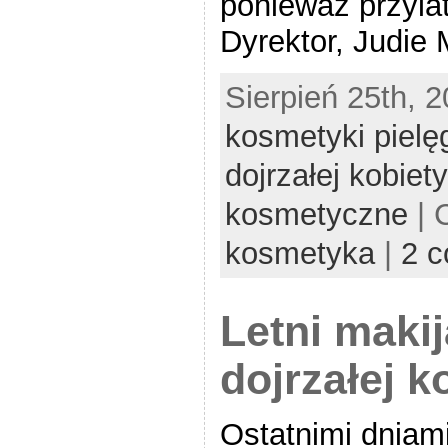
ponieważ przyla
Dyrektor, Judie M
Sierpień 25th, 2
kosmetyki pielę
dojrzałej kobiety
kosmetyczne
| 
kosmetyka
|
2 
Letni maki
dojrzałej k
Ostatnimi dniam