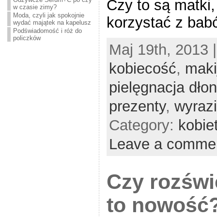
Czy to są matki,
w czasie zimy?
Moda, czyli jak spokojnie
korzystać z babć?
wydać majątek na kapelusz
Podświadomość i róż do
policzków
Maj 19th, 2013 
kobiecość
,
maki
pielęgnacja dłon
prezenty
,
wyraz
Category:
kobie
Leave a comme
Czy rozświ
to nowość