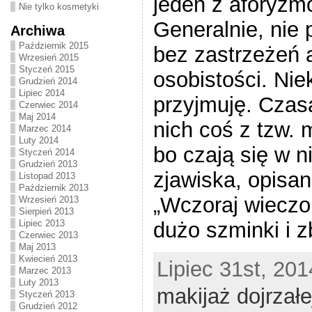
jeden z aforyzm
Nie tylko kosmetyki
Generalnie, nie 
Archiwa
Październik 2015
bez zastrzeżeń
Wrzesień 2015
Styczeń 2015
osobistości. Nie
Grudzień 2014
Lipiec 2014
przyjmuję. Czas
Czerwiec 2014
Maj 2014
nich coś z tzw.
Marzec 2014
Luty 2014
bo czają się w 
Styczeń 2014
Grudzień 2013
zjawiska, opisa
Listopad 2013
Październik 2013
„Wczoraj wieczo
Wrzesień 2013
Sierpień 2013
dużo szminki i zb
Lipiec 2013
Czerwiec 2013
Maj 2013
Kwiecień 2013
Lipiec 31st, 201
Marzec 2013
Luty 2013
makijaż dojrzałe
Styczeń 2013
Grudzień 2012