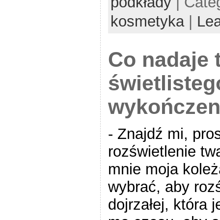
podkłady
| Cate
kosmetyka
|
Le
Co nadaje 
świetlisteg
wykończen
- Znajdź mi, pro
rozświetlenie tw
mnie moja koleż
wybrać, aby rozś
dojrzałej, która 