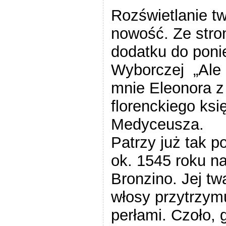
Rozświetlanie t
nowość. Ze stro
dodatku do poni
Wyborczej „Ale h
mnie Eleonora z
florenckiego ks
Medyceusza.
Patrzy już tak p
ok. 1545 roku n
Bronzino. Jej twa
włosy przytrzym
perłami. Czoło, 