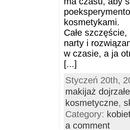
ma czasu, aby si
poeksperymento
kosmetykami.
Całe szczęście,
narty i rozwiąza
w czasie, a ja 
[...]
Styczeń 20th, 2
makijaż dojrzałe
kosmetyczne
,
s
Category:
kobie
a comment