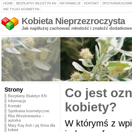
HOME
BEZPŁATNY BIULETYN KN
INFORMACJE
KONTAKT
SPOTKANIA KOSM
NIE TYLKO KOSMETYKI
Kobieta Nieprzezroczysta
Jak najdłużej zachować młodość i znaleźć dodatkowe
Strony
Co jest oz
Bezpłatny Biuletyn KN
Informacje
kobiety?
Kontakt
Spotkania kosmetyczne
Rita Wrześniowska –
W którymś z wp
autorka
Mary Kay Ash i jej firma dla
kobiet