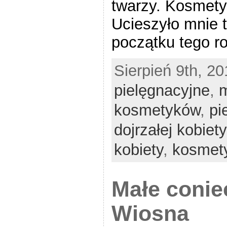
twarzy. Kosmety
Ucieszyło mnie t
początku tego rok
Sierpień 9th, 20
pielęgnacyjne
,
m
kosmetyków
,
pi
dojrzałej kobiety
kobiety
,
kosmet
Małe conie
Wiosna