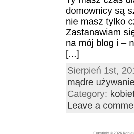
domownicy są sz
nie masz tylko c
Zastanawiam się 
na mój blog i – 
[...]
Sierpień 1st, 20
mądre używani
Category:
kobie
Leave a comme
Copyright © 2026
Kobiet