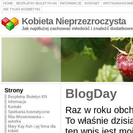
HOME
BEZPŁATNY BIULETYN KN
INFORMACJE
KONTAKT
SPOTKANIA KOSM
NIE TYLKO KOSMETYKI
Kobieta Nieprzezroczysta
Jak najdłużej zachować młodość i znaleźć dodatkowe
Strony
BlogDay
Bezpłatny Biuletyn KN
Informacje
Kontakt
Raz w roku obch
Spotkania kosmetyczne
Rita Wrześniowska –
To właśnie dzisia
autorka
Mary Kay Ash i jej firma dla
ten wpis jest m
kobiet