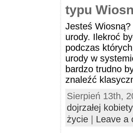
typu Wios
Jesteś Wiosną? 
urody. Ilekroć b
podczas których 
urody w systemi
bardzo trudno b
znaleźć klasycz
Sierpień 13th, 
dojrzałej kobiety
życie
|
Leave a