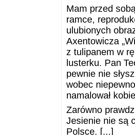
Mam przed sobą 
ramce, reproduk
ulubionych obra
Axentowicza „Wi
z tulipanem w rę
lusterku. Pan T
pewnie nie słysza
wobec niepewnoś
namalował kobie
Zarówno prawdzi
Jesienie nie są
Polsce. [...]