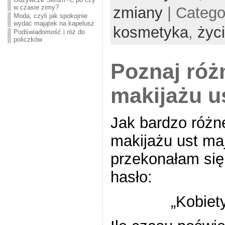
w czasie zimy?
zmiany
| Catego
Moda, czyli jak spokojnie
wydać majątek na kapelusz
kosmetyka
,
życ
Podświadomość i róż do
policzków
Poznaj róż
makijażu u
Jak bardzo różn
makijażu ust maj
przekonałam się
hasło:
„Kobiet