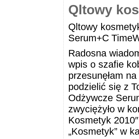
Qltowy ko
Qltowy kosmety
Serum+C TimeW
Radosna wiadom
wpis o szafie ko
przesunęłam na 
podzielić się z 
Odżywcze Seru
zwyciężyło w ko
Kosmetyk 2010
„Kosmetyk” w kat