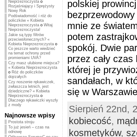
polskiej prowinc
Nieprzezroczysta
o
Rozjaśniający i Sprężysty
Nowy Rok
bezprzewodowy 
Podświadomość i róż do
policzków « Kobieta
mnie ze światem
Nieprzezroczysta
o
Witaj
Nieprzezroczysta!
potem zastrajko
Jakie są typy filtrów
przeciwsłonecznych? «
Kobieta Nieprzezroczysta
o
spokój. Dwie pa
Co jeszcze warto wiedzieć
na temat ochrony przed
przez cały czas 
promieniami UVA?
Czy masz ulubione miejsca?
której je przywi
« Kobieta Nieprzezroczysta
o
Róż do policzków
dojrzałych
sandałach, w kt
Czy noszenie rękawiczek,
zwłaszcza letnich, jest
się w Warszawie
dziedziczne? « Kobieta
Nieprzezroczysta
o
Dlaczego rękawiczki wyszły
z mody
Sierpień 22nd, 2
Najnowsze wpisy
kobiecość
,
mądr
Prostota stroju
To już jesień – czas na
kosmetyków
,
sz
odnowę
Odżywcze Serum+C po czy