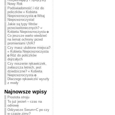
Nowy Rok
Podświadomość i róż do
policzków « Kobieta
Nieprzezroczysta
o
Witaj
Nieprzezroczysta!
Jakie są typy filtrów
przeciwsłonecznych? «
Kobieta Nieprzezroczysta
o
Co jeszcze warto wiedzieć
na temat ochrony przed
promieniami UVA?
Czy masz ulubione miejsca?
« Kobieta Nieprzezroczysta
o
Róż do policzków
dojrzałych
Czy noszenie rękawiczek,
zwłaszcza letnich, jest
dziedziczne? « Kobieta
Nieprzezroczysta
o
Dlaczego rękawiczki wyszły
z mody
Najnowsze wpisy
Prostota stroju
To już jesień – czas na
odnowę
Odżywcze Serum+C po czy
w czasie zimy?