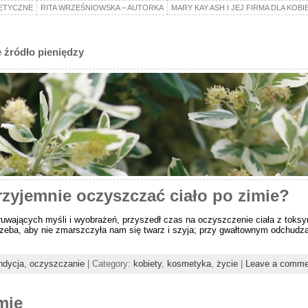
ETYCZNE
RITA WRZEŚNIOWSKA – AUTORKA
MARY KAY ASH I JEJ FIRMA DLA KOBI
 źródło pieniędzy
rzyjemnie oczyszczać ciało po zimie?
ruwających myśli i wyobrażeń, przyszedł czas na oczyszczenie ciała z toksyn
 trzeba, aby nie zmarszczyła nam się twarz i szyja; przy gwałtownym odchudza
ndycja
,
oczyszczanie
| Category:
kobiety
,
kosmetyka
,
życie
|
Leave a comme
mie