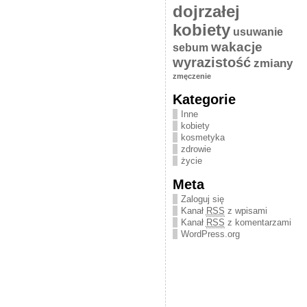
dojrzałej
kobiety
usuwanie
wakacje
sebum
wyrazistość
zmiany
zmęczenie
Kategorie
Inne
kobiety
kosmetyka
zdrowie
życie
Meta
Zaloguj się
Kanał
RSS
z wpisami
Kanał
RSS
z komentarzami
WordPress.org