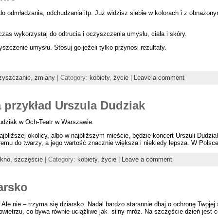
o odmładzania, odchudzania itp. Już widzisz siebie w kolorach i z obnażony
zas wykorzystaj do odtrucia i oczyszczenia umysłu, ciała i skóry.
czenie umysłu. Stosuj go jeżeli tylko przynosi rezultaty.
zyszczanie
,
zmiany
| Category:
kobiety
,
życie
|
Leave a comment
a przykład Urszula Dudziak
Dudziak w Och-Teatr w Warszawie.
jbliższej okolicy, albo w najbliższym mieście, będzie koncert Urszuli Dudziak,
kremu do twarzy, a jego wartość znacznie większa i niekiedy lepsza. W Polsce,
ękno
,
szczęście
| Category:
kobiety
,
życie
|
Leave a comment
arsko
 Ale nie – trzyma się dziarsko. Nadal bardzo starannie dbaj o ochronę Twojej s
 powietrzu, co bywa równie uciążliwe jak silny mróz. Na szczęście dzień jest