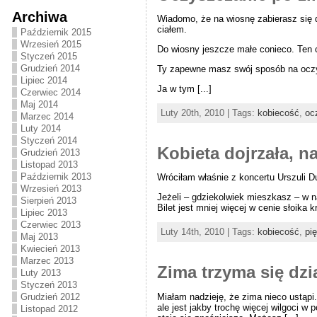
Archiwa
Wiadomo, że na wiosnę zabierasz się d
ciałem.
Październik 2015
Wrzesień 2015
Do wiosny jeszcze małe conieco. Ten c
Styczeń 2015
Grudzień 2014
Ty zapewne masz swój sposób na oczysz
Lipiec 2014
Ja w tym [...]
Czerwiec 2014
Maj 2014
Luty 20th, 2010 | Tags:
kobiecość
,
oc
Marzec 2014
Luty 2014
Styczeń 2014
Kobieta dojrzała, n
Grudzień 2013
Listopad 2013
Październik 2013
Wróciłam właśnie z koncertu Urszuli 
Wrzesień 2013
Jeżeli – gdziekolwiek mieszkasz – w na
Sierpień 2013
Bilet jest mniej więcej w cenie słoika 
Lipiec 2013
Czerwiec 2013
Luty 14th, 2010 | Tags:
kobiecość
,
pi
Maj 2013
Kwiecień 2013
Marzec 2013
Zima trzyma się dzi
Luty 2013
Styczeń 2013
Miałam nadzieję, że zima nieco ustąpi.
Grudzień 2012
ale jest jakby trochę więcej wilgoci w
Listopad 2012