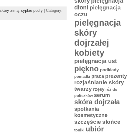
skóry
pielęgnacja
dłoni
pielęgnacja
 skóry zimą
,
sypkie pudry
| Category:
oczu
pielęgnacja
skóry
dojrzałej
kobiety
pielęgnacja ust
piękno
podkłady
prezenty
praca
pomadki
rozjaśnianie skóry
twarzy
rzęsy
róż do
serum
policzków
skóra dojrzała
spotkania
kosmetyczne
słońce
szczęście
ubiór
toniki