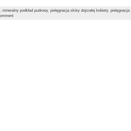
,
mineralny podkład pudrowy
,
pielęgnacja skóry dojrzałej kobiety
,
pielęgnacja
comment