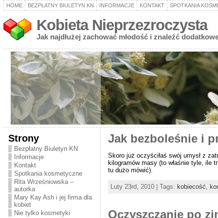
HOME
BEZPŁATNY BIULETYN KN
INFORMACJE
KONTAKT
SPOTKANIA KOSM
Kobieta Nieprzezroczysta
Jak najdłużej zachować młodość i znaleźć dodatkowe
Strony
Jak bezboleśnie i p
Bezpłatny Biuletyn KN
Skoro już oczyściłaś swój umysł z zat
Informacje
kilogramów masy (to właśnie tyle, ile
Kontakt
tu dużo mówić).
Spotkania kosmetyczne
Rita Wrześniowska –
Luty 23rd, 2010 | Tags:
kobiecość
,
ko
autorka
Mary Kay Ash i jej firma dla
kobiet
Oczyszczanie po zi
Nie tylko kosmetyki