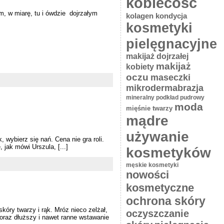
kobiecość
m, w miarę, tu i ówdzie dojrzałym
kolagen
kondycja
kosmetyki
pielęgnacyjne
makijaż dojrzałej
makijaż
kobiety
oczu
maseczki
mikrodermabrazja
mineralny podkład pudrowy
moda
mięśnie twarzy
mądre
używanie
 wybierz się nań. Cena nie gra roli.
 jak mówi Urszula, [...]
kosmetyków
męskie kosmetyki
nowości
kosmetyczne
ochrona skóry
kóry twarzy i rąk. Mróz nieco zelżał,
oczyszczanie
 coraz dłuższy i nawet ranne wstawanie