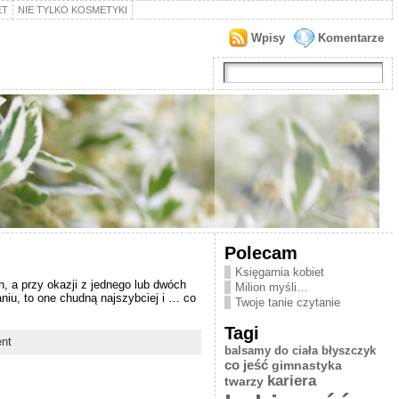
ET
NIE TYLKO KOSMETYKI
Wpisy
Komentarze
Polecam
Księgarnia kobiet
, a przy okazji z jednego lub dwóch
Milion myśli…
niu, to one chudną najszybciej i … co
Twoje tanie czytanie
Tagi
nt
balsamy do ciała
błyszczyk
co jeść
gimnastyka
kariera
twarzy