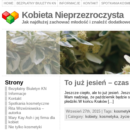
HOME
BEZPŁATNY BIULETYN KN
INFORMACJE
KONTAKT
SPOTKANIA KOSM
Kobieta Nieprzezroczysta
Jak najdłużej zachować młodość i znaleźć dodatkowe
Strony
To już jesień – cza
Bezpłatny Biuletyn KN
Jeszcze ciepło, ale to już jesień. Jes
Informacje
Mam nadzieję, że październik będzie sło
Kontakt
pledziki.W końcu Kraków [...]
Spotkania kosmetyczne
Rita Wrześniowska –
Wrzesień 27th, 2015 | Tags:
kosmetyk
autorka
| Category:
kobiety
,
kosmetyka
,
życie
Mary Kay Ash i jej firma dla
kobiet
Nie tylko kosmetyki