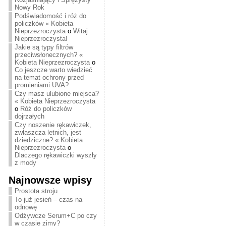
Nowy Rok
Podświadomość i róż do
policzków « Kobieta
Nieprzezroczysta
o
Witaj
Nieprzezroczysta!
Jakie są typy filtrów
przeciwsłonecznych? «
Kobieta Nieprzezroczysta
o
Co jeszcze warto wiedzieć
na temat ochrony przed
promieniami UVA?
Czy masz ulubione miejsca?
« Kobieta Nieprzezroczysta
o
Róż do policzków
dojrzałych
Czy noszenie rękawiczek,
zwłaszcza letnich, jest
dziedziczne? « Kobieta
Nieprzezroczysta
o
Dlaczego rękawiczki wyszły
z mody
Najnowsze wpisy
Prostota stroju
To już jesień – czas na
odnowę
Odżywcze Serum+C po czy
w czasie zimy?