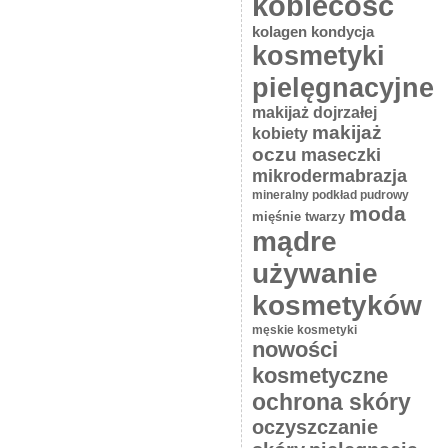
kobiecość
kolagen
kondycja
kosmetyki
pielęgnacyjne
makijaż dojrzałej
makijaż
kobiety
oczu
maseczki
mikrodermabrazja
mineralny podkład pudrowy
moda
mięśnie twarzy
mądre
używanie
kosmetyków
męskie kosmetyki
nowości
kosmetyczne
ochrona skóry
oczyszczanie