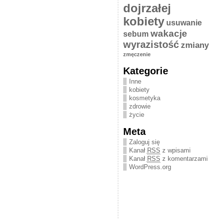
dojrzałej
kobiety
usuwanie
wakacje
sebum
wyrazistość
zmiany
zmęczenie
Kategorie
Inne
kobiety
kosmetyka
zdrowie
życie
Meta
Zaloguj się
Kanał
RSS
z wpisami
Kanał
RSS
z komentarzami
WordPress.org