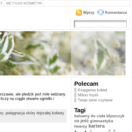
ET
NIE TYLKO KOSMETYKI
Wpisy
Komentarze
Polecam
Księgarnia kobiet
szawie, ale pledzik jest mile widziany.
Milion myśli…
iczę na ciągle otwarte ogródki i
Twoje tanie czytanie
Tagi
ry
,
pielęgnacja skóry dojrzałej kobiety
balsamy do ciała
błyszczyk
co jeść
gimnastyka
kariera
twarzy