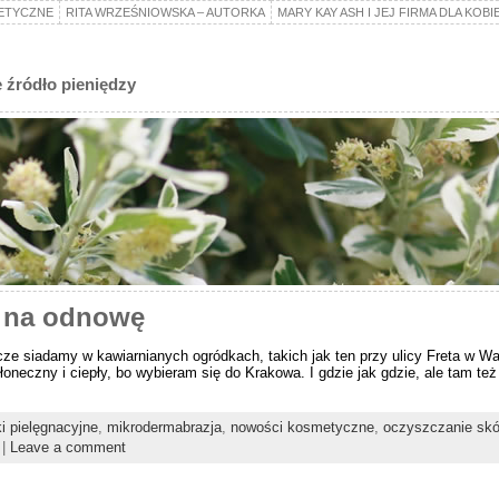
ETYCZNE
RITA WRZEŚNIOWSKA – AUTORKA
MARY KAY ASH I JEJ FIRMA DLA KOBI
 źródło pieniędzy
s na odnowę
zcze siadamy w kawiarnianych ogródkach, takich jak ten przy ulicy Freta w War
neczny i ciepły, bo wybieram się do Krakowa. I gdzie jak gdzie, ale tam też l
i pielęgnacyjne
,
mikrodermabrazja
,
nowości kosmetyczne
,
oczyszczanie skó
|
Leave a comment