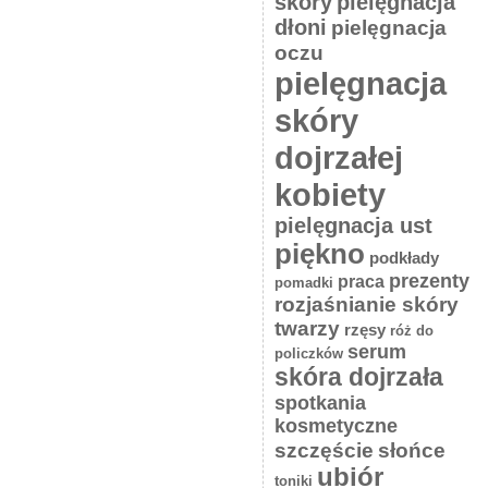
skóry
pielęgnacja
dłoni
pielęgnacja
oczu
pielęgnacja
skóry
dojrzałej
kobiety
pielęgnacja ust
piękno
podkłady
prezenty
praca
pomadki
rozjaśnianie skóry
twarzy
rzęsy
róż do
serum
policzków
skóra dojrzała
spotkania
kosmetyczne
słońce
szczęście
ubiór
toniki