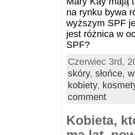
Mary Kay mają t
na rynku bywa ró
wyższym SPF jes
jest różnica w o
SPF?
Czerwiec 3rd, 2
skóry
,
słońce
,
w
kobiety
,
kosmet
comment
Kobieta, kt
ma lat, po