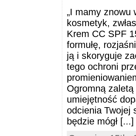
„I mamy znowu 
kosmetyk, zwłasz
Krem CC SPF 15
formułę, rozjaśn
ją i skoryguje z
tego ochroni pr
promieniowanie
Ogromną zaletą 
umiejętność dop
odcienia Twojej
będzie mógł [...]