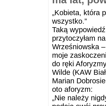
„Kobieta, która p
wszystko.”
Taką wypowiedź
przytoczyłam na 
Wrześniowska – 
moje zaskoczenie
do ręki Aforyzm
Wilde (KAW Biał
Marian Dobrosiel
oto aforyzm:
„Nie należy nigd