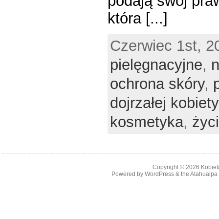
podają swój pra
która [...]
Czerwiec 1st, 2
pielęgnacyjne
,
n
ochrona skóry
,
dojrzałej kobiety
kosmetyka
,
życ
Copyright © 2026
Kobiet
Powered by
WordPress
& the
Atahualp