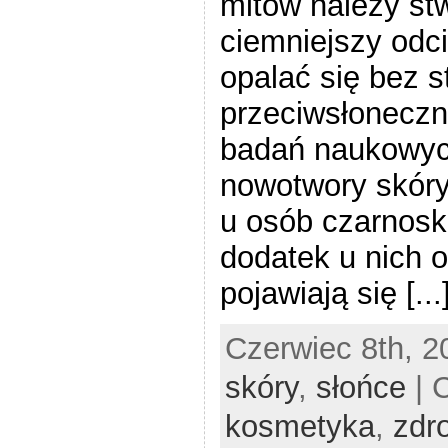
mitów należy stw
ciemniejszy odc
opalać się bez 
przeciwsłoneczn
badań naukowyc
nowotwory skóry
u osób czarnosk
dodatek u nich 
pojawiają się [...
Czerwiec 8th, 2
skóry
,
słońce
| 
kosmetyka
,
zdr