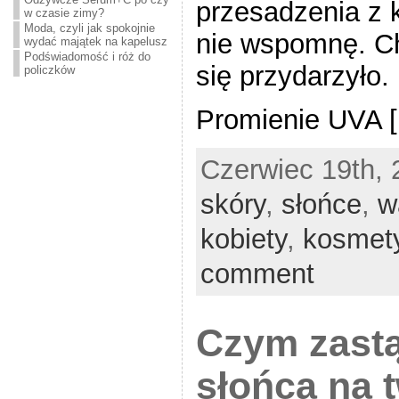
przesadzenia z 
w czasie zimy?
Moda, czyli jak spokojnie
nie wspomnę. Ch
wydać majątek na kapelusz
Podświadomość i róż do
się przydarzyło.
policzków
Promienie UVA [.
Czerwiec 19th, 
skóry
,
słońce
,
w
kobiety
,
kosmet
comment
Czym zastą
słońca na 