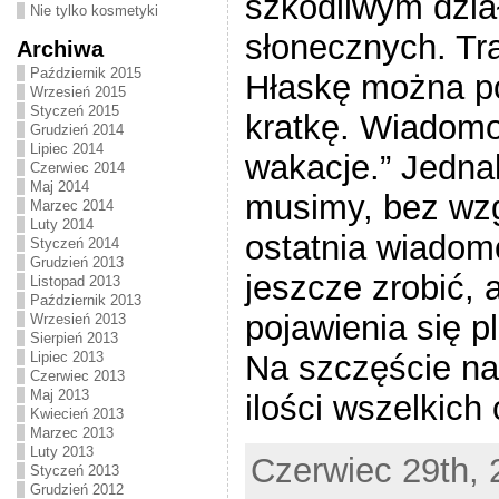
szkodliwym dzia
Nie tylko kosmetyki
słonecznych. Tr
Archiwa
Październik 2015
Hłaskę można p
Wrzesień 2015
Styczeń 2015
kratkę. Wiadomo
Grudzień 2014
Lipiec 2014
wakacje.” Jedna
Czerwiec 2014
Maj 2014
musimy, bez wzg
Marzec 2014
Luty 2014
ostatnia wiado
Styczeń 2014
Grudzień 2013
jeszcze zrobić,
Listopad 2013
Październik 2013
pojawienia się p
Wrzesień 2013
Sierpień 2013
Na szczęście na
Lipiec 2013
Czerwiec 2013
Maj 2013
ilości wszelkich
Kwiecień 2013
Marzec 2013
Luty 2013
Czerwiec 29th, 
Styczeń 2013
Grudzień 2012