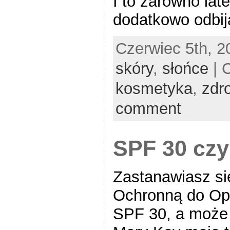
I to zarówno lat
dodatkowo odbija 
Czerwiec 5th, 2
skóry
,
słońce
| 
kosmetyka
,
zdr
comment
SPF 30 czy
Zastanawiasz si
Ochronną do Opal
SPF 30, a może 