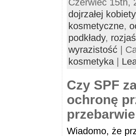
Czerwiec 15th, 
dojrzałej kobiety
kosmetyczne
,
o
podkłady
,
rozjaś
wyrazistość
| C
kosmetyka
|
Le
Czy SPF z
ochronę pr
przebarwie
Wiadomo, że prz