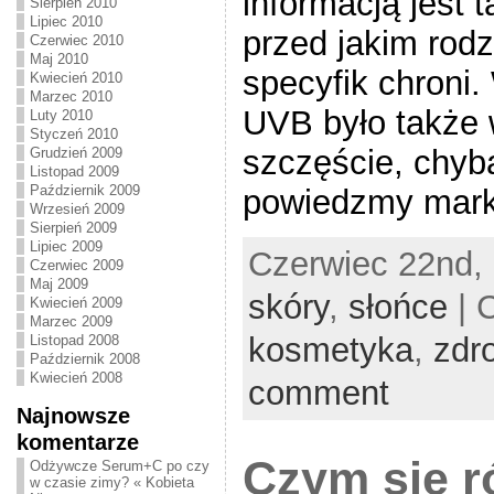
informacją jest 
Sierpień 2010
Lipiec 2010
przed jakim rod
Czerwiec 2010
Maj 2010
specyfik chroni.
Kwiecień 2010
Marzec 2010
UVB było także
Luty 2010
Styczeń 2010
szczęście, chyba
Grudzień 2009
Listopad 2009
Październik 2009
powiedzmy marko
Wrzesień 2009
Sierpień 2009
Lipiec 2009
Czerwiec 22nd, 
Czerwiec 2009
Maj 2009
skóry
,
słońce
| 
Kwiecień 2009
Marzec 2009
kosmetyka
,
zdr
Listopad 2008
Październik 2008
Kwiecień 2008
comment
Najnowsze
komentarze
Czym się r
Odżywcze Serum+C po czy
w czasie zimy? « Kobieta