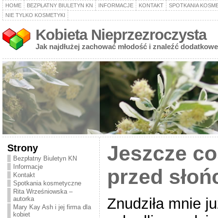
HOME
BEZPŁATNY BIULETYN KN
INFORMACJE
KONTAKT
SPOTKANIA KOSM
NIE TYLKO KOSMETYKI
Kobieta Nieprzezroczysta
Jak najdłużej zachować młodość i znaleźć dodatkowe
Strony
Jeszcze co
Bezpłatny Biuletyn KN
Informacje
przed sło
Kontakt
Spotkania kosmetyczne
Rita Wrześniowska –
Znudziła mnie ju
autorka
Mary Kay Ash i jej firma dla
kobiet