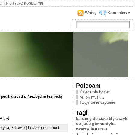
ET
NIE TYLKO KOSMETYKI
Wpisy
Komentarze
Polecam
Księgarnia kobiet
j pedikiurzystki. Niezbędne też będą
Milion myśli…
Twoje tanie czytanie
Tagi
 [...]
balsamy do ciała
błyszczyk
co jeść
gimnastyka
etyka
,
zdrowie
|
Leave a comment
kariera
twarzy