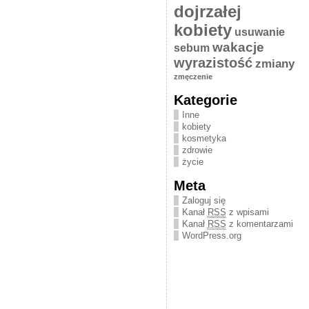
dojrzałej
kobiety
usuwanie
wakacje
sebum
wyrazistość
zmiany
zmęczenie
Kategorie
Inne
kobiety
kosmetyka
zdrowie
życie
Meta
Zaloguj się
Kanał
RSS
z wpisami
Kanał
RSS
z komentarzami
WordPress.org