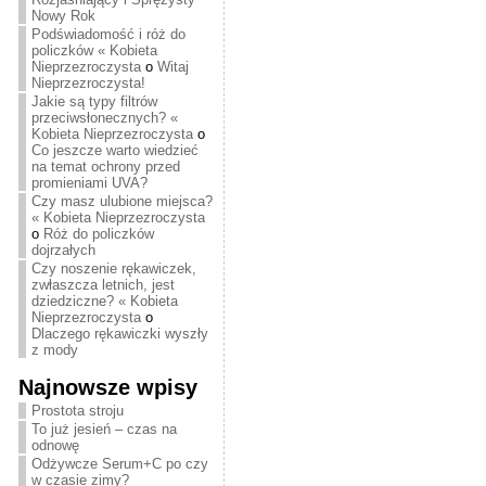
Nowy Rok
Podświadomość i róż do
policzków « Kobieta
Nieprzezroczysta
o
Witaj
Nieprzezroczysta!
Jakie są typy filtrów
przeciwsłonecznych? «
Kobieta Nieprzezroczysta
o
Co jeszcze warto wiedzieć
na temat ochrony przed
promieniami UVA?
Czy masz ulubione miejsca?
« Kobieta Nieprzezroczysta
o
Róż do policzków
dojrzałych
Czy noszenie rękawiczek,
zwłaszcza letnich, jest
dziedziczne? « Kobieta
Nieprzezroczysta
o
Dlaczego rękawiczki wyszły
z mody
Najnowsze wpisy
Prostota stroju
To już jesień – czas na
odnowę
Odżywcze Serum+C po czy
w czasie zimy?