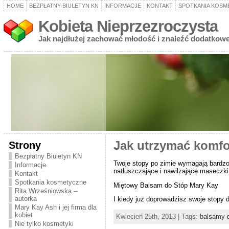
HOME
BEZPŁATNY BIULETYN KN
INFORMACJE
KONTAKT
SPOTKANIA KOSM
Kobieta Nieprzezroczysta
Jak najdłużej zachować młodość i znaleźć dodatkowe
Strony
Jak utrzymać komfo
Bezpłatny Biuletyn KN
Twoje stopy po zimie wymagają bardzo t
Informacje
natłuszczające i nawilżające maseczki
Kontakt
Spotkania kosmetyczne
Miętowy Balsam do Stóp Mary Kay
Rita Wrześniowska –
autorka
I kiedy już doprowadzisz swoje stopy 
Mary Kay Ash i jej firma dla
kobiet
Kwiecień 25th, 2013 | Tags:
balsamy d
Nie tylko kosmetyki