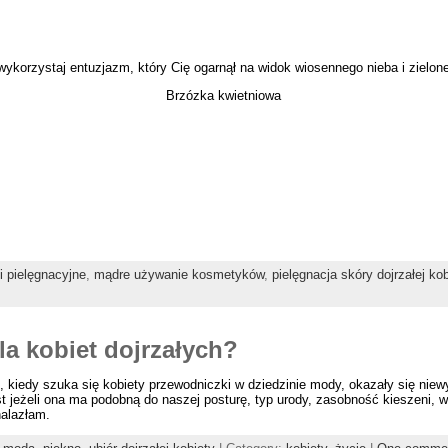
ykorzystaj entuzjazm, który Cię ogarnął na widok wiosennego nieba i zielone
Brzózka kwietniowa
 pielęgnacyjne
,
mądre używanie kosmetyków
,
pielęgnacja skóry dojrzałej kob
la kobiet dojrzałych?
 kiedy szuka się kobiety przewodniczki w dziedzinie mody, okazały się nie
est jeżeli ona ma podobną do naszej posturę, typ urody, zasobność kieszeni, w
alazłam.