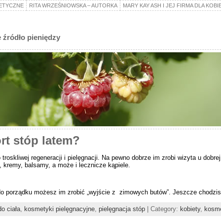
ETYCZNE
RITA WRZEŚNIOWSKA – AUTORKA
MARY KAY ASH I JEJ FIRMA DLA KOBI
 źródło pieniędzy
rt stóp latem?
roskliwej regeneracji i pielęgnacji. Na pewno dobrze im zrobi wizyta u dobre
, kremy, balsamy, a może i lecznicze kąpiele.
do porządku możesz im zrobić „wyjście z zimowych butów”. Jeszcze chodzisz
o ciała
,
kosmetyki pielęgnacyjne
,
pielęgnacja stóp
| Category:
kobiety
,
kosm