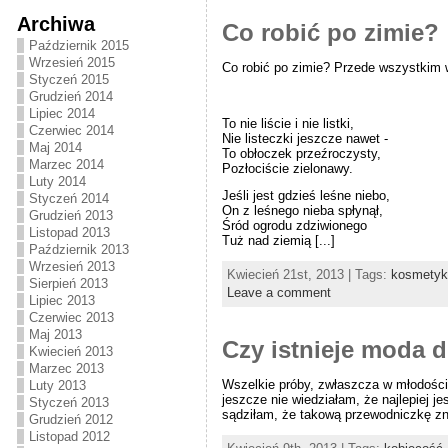
Archiwa
Co robić po zimie?
Październik 2015
Wrzesień 2015
Co robić po zimie? Przede wszystkim w
Styczeń 2015
Grudzień 2014
Lipiec 2014
To nie liście i nie listki,
Czerwiec 2014
Nie listeczki jeszcze nawet -
Maj 2014
To obłoczek przeźroczysty,
Marzec 2014
Pozłociście zielonawy.
Luty 2014
Jeśli jest gdzieś leśne niebo,
Styczeń 2014
On z leśnego nieba spłynął,
Grudzień 2013
Śród ogrodu zdziwionego
Listopad 2013
Tuż nad ziemią [...]
Październik 2013
Wrzesień 2013
Kwiecień 21st, 2013 | Tags:
kosmetyki
Sierpień 2013
Leave a comment
Lipiec 2013
Czerwiec 2013
Maj 2013
Czy istnieje moda d
Kwiecień 2013
Marzec 2013
Wszelkie próby, zwłaszcza w młodości,
Luty 2013
jeszcze nie wiedziałam, że najlepiej j
Styczeń 2013
sądziłam, że takową przewodniczkę zn
Grudzień 2012
Listopad 2012