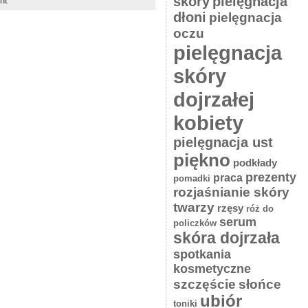
skóry
pielęgnacja
nt
dłoni
pielęgnacja
oczu
pielęgnacja
skóry
dojrzałej
kobiety
pielęgnacja ust
piękno
podkłady
prezenty
praca
pomadki
rozjaśnianie skóry
twarzy
rzęsy
róż do
serum
policzków
skóra dojrzała
spotkania
kosmetyczne
słońce
szczęście
ubiór
toniki