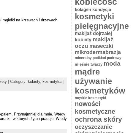
kobiecość
kolagen
kondycja
kosmetyki
j mgiełki na krzewach i drzewach.
pielęgnacyjne
makijaż dojrzałej
makijaż
kobiety
oczu
maseczki
mikrodermabrazja
mineralny podkład pudrowy
moda
mięśnie twarzy
mądre
używanie
iety
| Category:
kobiety
,
kosmetyka
|
kosmetyków
męskie kosmetyki
nowości
kosmetyczne
wypałem. Przynajmniej dla mnie. Wtedy
ochrona skóry
arunki, w których żyje i pracuje. Wtedy
oczyszczanie