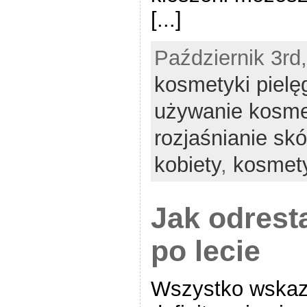
[...]
Październik 3rd,
kosmetyki pielę
używanie kosm
rozjaśnianie skó
kobiety
,
kosmet
Jak odrest
po lecie
Wszystko wskazu