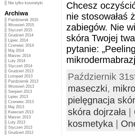
Chcesz oczyścić
Nie tylko kosmetyki
Archiwa
nie stosowałaś 
Październik 2015
zabiegów. Nie w
Wrzesień 2015
Styczeń 2015
skóra Twojej twa
Grudzień 2014
Lipiec 2014
Czerwiec 2014
pytanie: „Peelin
Maj 2014
Marzec 2014
mikrodermabraz
Luty 2014
Styczeń 2014
Grudzień 2013
Październik 31st
Listopad 2013
Październik 2013
maseczki
,
mikr
Wrzesień 2013
Sierpień 2013
Lipiec 2013
pielęgnacja skór
Czerwiec 2013
Maj 2013
skóra dojrzała
|
Kwiecień 2013
Marzec 2013
kosmetyka
|
On
Luty 2013
Styczeń 2013
Grudzień 2012