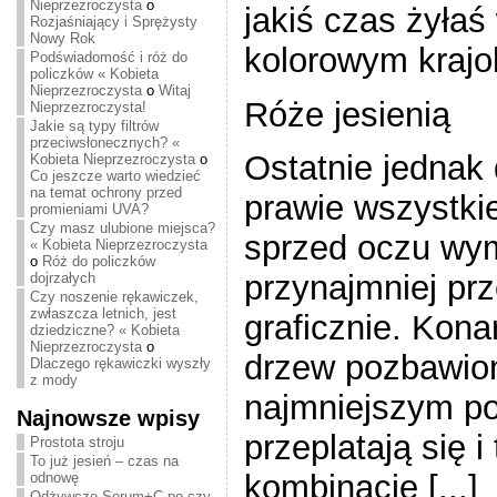
Nieprzezroczysta
o
jakiś czas żyła
Rozjaśniający i Sprężysty
Nowy Rok
kolorowym krajo
Podświadomość i róż do
policzków « Kobieta
Nieprzezroczysta
o
Witaj
Róże jesienią
Nieprzezroczysta!
Jakie są typy filtrów
przeciwsłonecznych? «
Ostatnie jednak 
Kobieta Nieprzezroczysta
o
Co jeszcze warto wiedzieć
na temat ochrony przed
prawie wszystkie
promieniami UVA?
Czy masz ulubione miejsca?
sprzed oczu wymi
« Kobieta Nieprzezroczysta
o
Róż do policzków
przynajmniej pr
dojrzałych
Czy noszenie rękawiczek,
zwłaszcza letnich, jest
graficznie. Konar
dziedziczne? « Kobieta
Nieprzezroczysta
o
drzew pozbawione
Dlaczego rękawiczki wyszły
z mody
najmniejszym po
Najnowsze wpisy
przeplatają się 
Prostota stroju
To już jesień – czas na
kombinacje [...]
odnowę
Odżywcze Serum+C po czy