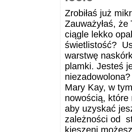
Zrobiłaś już mi
Zauważyłaś, że 
ciągle lekko op
świetlistość? U
warstwę naskórka
plamki. Jesteś j
niezadowolona?
Mary Kay, w tym
nowością, które
aby uzyskać jes
zależności od st
kieszeni możes