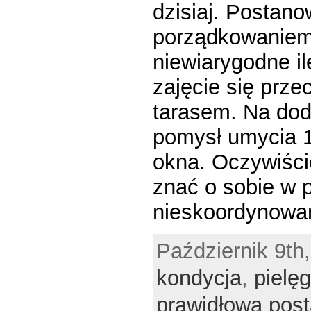
dzisiaj. Postano
porządkowaniem
niewiarygodne il
zajęcie się przec
tarasem. Na do
pomysł umycia 1
okna. Oczywiści
znać o sobie w 
nieskoordynowa
Październik 9th,
kondycja
,
pielęg
prawidłowa pos