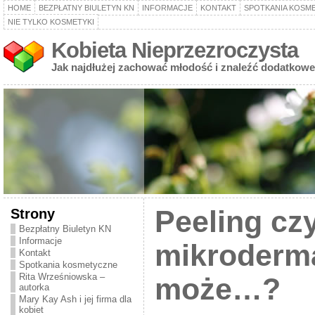
HOME
BEZPŁATNY BIULETYN KN
INFORMACJE
KONTAKT
SPOTKANIA KOSM
NIE TYLKO KOSMETYKI
Kobieta Nieprzezroczysta
Jak najdłużej zachować młodość i znaleźć dodatkowe
Strony
Peeling cz
Bezpłatny Biuletyn KN
Informacje
mikroderma
Kontakt
Spotkania kosmetyczne
Rita Wrześniowska –
może…?
autorka
Mary Kay Ash i jej firma dla
kobiet