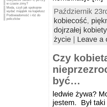
w czasie zimy?
Moda, czyli jak spokojnie
Październik 23rd
wydać majątek na kapelusz
Podświadomość i róż do
kobiecość
,
pięk
policzków
dojrzałej kobiety
życie
|
Leave a
Czy kobiet
nieprzezro
być…
ledwie żywa? Mo
jestem. Był taki