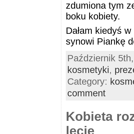
zdumiona tym z
boku kobiety.
Dałam kiedyś w
synowi Piankę 
Październik 5th
kosmetyki
,
prez
Category:
kosm
comment
Kobieta ro
lecie