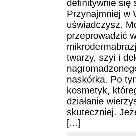
definitywnie się
Przynajmniej w 
uświadczysz. M
przeprowadzić 
mikrodermabrazj
twarzy, szyi i de
nagromadzonego
naskórka. Po ty
kosmetyk, któreg
działanie wierzy
skuteczniej. Jeż
[...]