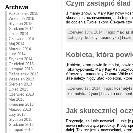
Czym zastąpić ślad
Archiwa
„I mamy znowu w Mary Kay nowy kosmet
Październik 2015
skoryguje zaczerwienienia, a do tego
Wrzesień 2015
do odcienia Twojej skóry. Ciekawe czy 
Styczeń 2015
Grudzień 2014
Czerwiec 15th, 2014 | Tags:
makijaż d
Lipiec 2014
Category:
kobiety
,
kosmetyka
|
Leave
Czerwiec 2014
Maj 2014
Marzec 2014
Kobieta, która powi
Luty 2014
Styczeń 2014
Grudzień 2013
„Kobieta, która powie ile ma lat, powie
Listopad 2013
Taką wypowiedź Mary Kay Ash przytoczy
Aforyzmy i paradoksy Oscara Wilde (KA
Październik 2013
„Nie należy nigdy ufać kobietom, które 
Wrzesień 2013
Sierpień 2013
Czerwiec 1st, 2014 | Tags:
kosmetyki 
Lipiec 2013
kosmetyka
,
życie
|
Leave a comment
Czerwiec 2013
Maj 2013
Kwiecień 2013
Jak skuteczniej ocz
Marzec 2013
Luty 2013
Styczeń 2013
Przyznaję, że lubię nowości. I lubię j
Grudzień 2012
nowe i interesujące produkty. Kiedy sp
Listopad 2012
dalej. Tak też jest z nowościami, które 