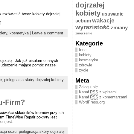
dojrzałej
kobiety
usuwanie
rozświetlić twarz kobiety dojrzałej,
wakacje
sebum
]
wyrazistość
zmiany
biety
,
kosmetyka
|
Leave a comment
zmęczenie
Kategorie
Inne
kobiety
kosmetyka
jrzałej. Jak już pisałam o innych
e uderzenie mające pomóc naszej
zdrowie
życie
Meta
e
,
pielęgnacja skóry dojrzałej kobiety
,
Zaloguj się
Kanał
RSS
z wpisami
Kanał
RSS
z komentarzami
u-Firm?
WordPress.org
ściwości składników kremów przy ich
irm TimeWise Repair pokryty jest
on jest:
nacja oczu
,
pielęgnacja skóry dojrzałej