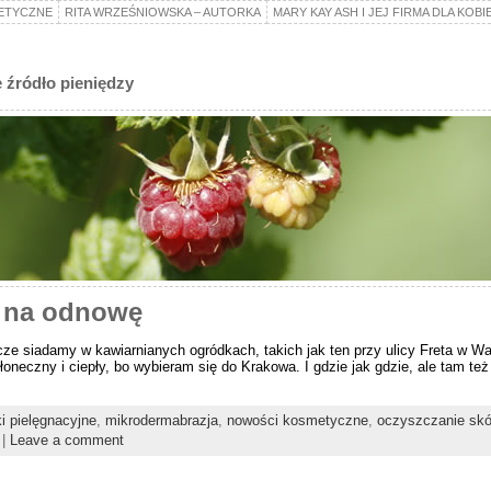
ETYCZNE
RITA WRZEŚNIOWSKA – AUTORKA
MARY KAY ASH I JEJ FIRMA DLA KOBI
 źródło pieniędzy
s na odnowę
zcze siadamy w kawiarnianych ogródkach, takich jak ten przy ulicy Freta w War
neczny i ciepły, bo wybieram się do Krakowa. I gdzie jak gdzie, ale tam też l
i pielęgnacyjne
,
mikrodermabrazja
,
nowości kosmetyczne
,
oczyszczanie skó
|
Leave a comment