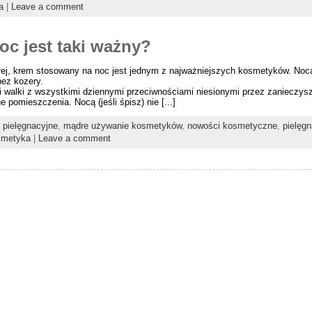
a
|
Leave a comment
oc jest taki ważny?
załej, krem stosowany na noc jest jednym z najważniejszych kosmetyków. Noc
bez kozery.
 i walki z wszystkimi dziennymi przeciwnościami niesionymi przez zanieczys
pomieszczenia. Nocą (jeśli śpisz) nie [...]
 pielęgnacyjne
,
mądre używanie kosmetyków
,
nowości kosmetyczne
,
pielęgn
smetyka
|
Leave a comment