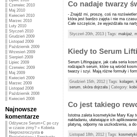
Co nadaje twarzy ś
Czerwiec 2010
Maj 2010
- Znajdź mi, proszę, coś na rozświetle
Kwiecień 2010
która jest bardzo zajęta i nie ma cza
Marzec 2010
Całe szczęście, że wyjeżdżała na narty
Luty 2010
Styczeń 2010
Styczeń 20th, 2013 | Tags:
makijaż
,
m
Grudzień 2009
Listopad 2009
Październik 2009
Kiedy to Serum Lift
Wrzesień 2009
Sierpień 2009
Serum Liftingujące, jak cała seria kos
Lipiec 2009
rodzajach serum, które są wśród kosm
Czerwiec 2009
twarzy i szyi. Mają różne formuły i form
Maj 2009
Kwiecień 2009
Grudzień 15th, 2012 | Tags:
kolagen
,
Marzec 2009
serum
,
skóra dojrzała
| Category:
kobi
Listopad 2008
Październik 2008
Kwiecień 2008
Co jest takiego re
Najnowsze
Istotna zaleta kosmetyków Mary Kay t
komentarze
nakładaniu, ułatwiające ich aplikowan
Odżywcze Serum+C po czy
platyną, odporny na uszkodzenia, a do 
w czasie zimy? « Kobieta
Nieprzezroczysta
o
Listopad 18th, 2012 | Tags:
kosmetyki
Rozjaśniający i Sprężysty