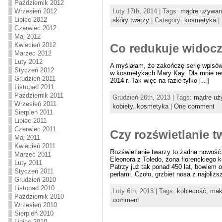
Październik 2012
Wrzesień 2012
Luty 17th, 2014 | Tags:
mądre używan
Lipiec 2012
skóry twarzy
| Category:
kosmetyka
|
Czerwiec 2012
Maj 2012
Kwiecień 2012
Co redukuje widocz
Marzec 2012
Luty 2012
A myślałam, że zakończę serię wpisów t
Styczeń 2012
w kosmetykach Mary Kay. Dla mnie rew
Grudzień 2011
2014 r. Tak więc na razie tylko [...]
Listopad 2011
Październik 2011
Grudzień 26th, 2013 | Tags:
mądre uż
Wrzesień 2011
kobiety
,
kosmetyka
|
One comment
Sierpień 2011
Lipiec 2011
Czerwiec 2011
Czy rozświetlanie 
Maj 2011
Kwiecień 2011
Rozświetlanie twarzy to żadna nowość.
Marzec 2011
Eleonora z Toledo, żona florenckiego
Luty 2011
Patrzy już tak ponad 450 lat, bowiem o
Styczeń 2011
perłami. Czoło, grzbiet nosa z najbliższą
Grudzień 2010
Listopad 2010
Luty 6th, 2013 | Tags:
kobiecość
,
maki
Październik 2010
comment
Wrzesień 2010
Sierpień 2010
Lipiec 2010