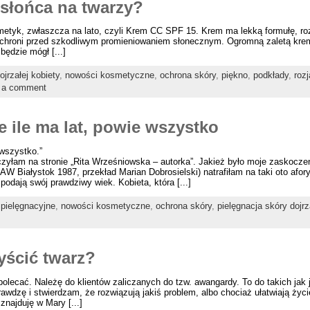
 słońca na twarzy?
yk, zwłaszcza na lato, czyli Krem CC SPF 15. Krem ma lekką formułę, rozja
 ochroni przed szkodliwym promieniowaniem słonecznym. Ogromną zaletą kre
będzie mógł [...]
ojrzałej kobiety
,
nowości kosmetyczne
,
ochrona skóry
,
piękno
,
podkłady
,
roz
 a comment
e ile ma lat, powie wszystko
 wszystko.”
łam na stronie „Rita Wrześniowska – autorka”. Jakież było moje zaskoczenie,
W Białystok 1987, przekład Marian Dobrosielski) natrafiłam na taki oto afor
podają swój prawdziwy wiek. Kobieta, która [...]
pielęgnacyjne
,
nowości kosmetyczne
,
ochrona skóry
,
pielęgnacja skóry dojrz
yścić twarz?
e polecać. Należę do klientów zaliczanych do tzw. awangardy. To do takich jak
rawdzę i stwierdzam, że rozwiązują jakiś problem, albo chociaż ułatwiają życ
znajduję w Mary [...]