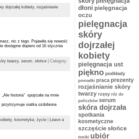
skóry
pielęgnacja
dłoni
pielęgnacja
ry dojrzałej kobiety
,
rozjaśnianie
oczu
pielęgnacja
skóry
masz, nic z tego. Pojawiła się nowość
dojrzałej
e dostępne dopiero od 16 stycznia
kobiety
kóry twarzy
,
serum
,
słońce
| Category:
pielęgnacja ust
piękno
podkłady
prezenty
praca
pomadki
rozjaśnianie skóry
twarzy
rzęsy
róż do
„Ale historia” spojrzała na mnie
serum
policzków
y przytrzymuje siatka ozdobiona
skóra dojrzała
spotkania
kobiety
,
kosmetyka
,
życie
|
Leave a
kosmetyczne
słońce
szczęście
ubiór
toniki