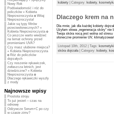
kobiety
| Category:
kobiety
,
kosmetyk
Nowy Rok
Podświadomość i róż do
policzków « Kobieta
Nieprzezroczysta
o
Witaj
Dlaczego krem na n
Nieprzezroczysta!
Jakie są typy filtrów
Dla mnie, jak dla każdej kobiety dojr
przeciwsłonecznych? «
Użyłam słowa „regeneracja skóry” nie 
Kobieta Nieprzezroczysta
o
Twoja skóra nocą jest wolna od stresu
Co jeszcze warto wiedzieć
słoneczne promienie UV, klimatyzowane 
na temat ochrony przed
promieniami UVA?
Listopad 10th, 2012 | Tags:
kosmetyki
Czy masz ulubione miejsca?
skóra dojrzała
| Category:
kobiety
,
ko
« Kobieta Nieprzezroczysta
o
Róż do policzków
dojrzałych
Czy noszenie rękawiczek,
zwłaszcza letnich, jest
dziedziczne? « Kobieta
Nieprzezroczysta
o
Dlaczego rękawiczki wyszły
z mody
Najnowsze wpisy
Prostota stroju
To już jesień – czas na
odnowę
Odżywcze Serum+C po czy
w czasie zimy?