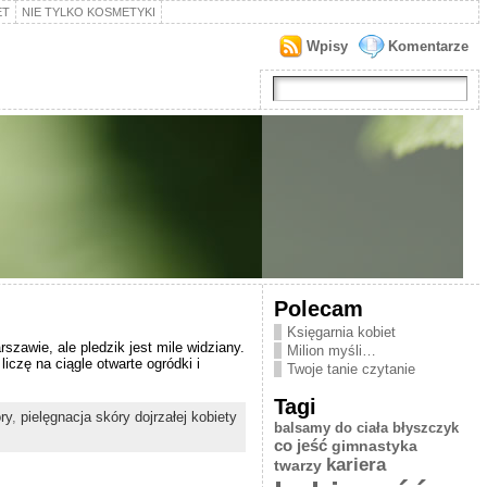
ET
NIE TYLKO KOSMETYKI
Wpisy
Komentarze
Polecam
Księgarnia kobiet
szawie, ale pledzik jest mile widziany.
Milion myśli…
iczę na ciągle otwarte ogródki i
Twoje tanie czytanie
Tagi
ry
,
pielęgnacja skóry dojrzałej kobiety
balsamy do ciała
błyszczyk
co jeść
gimnastyka
kariera
twarzy