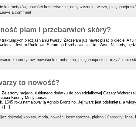
ie kosmetyków
,
nowości kosmetyczne
,
oczyszczanie twarzy
,
pielęgnacja skó
Leave a comment
ność plam i przebarwień skóry?
raktujących o rozjaśnianiu twarzy. Zaczęłam już nawet pisać o diecie. A tu 
elacja! Jest to Punktowe Serum na Przebarwienia TimeWise. Niestety, będzi
ywanie kosmetyków
,
nowości kosmetyczne
,
pielęgnacja dłoni
,
rozjaśnianie s
twarzy to nowość?
 Ze strony mojego ulubionego dodatku do poniedziałkowej Gazety Wyborczej 
 księcia Kosmy Medyceusza.
k. 1545 roku namalował ją Agnolo Bronzino. Jej twarz jest odsłonięta, a włos
 [...]
jaż dojrzałej kobiety
,
moda
,
nowości kosmetyczne
,
piękno
| Category:
Inne
,