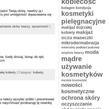
kobiecość
kolagen
kondycja
śni Twoją skórę, nawilży ją i
kosmetyki
mu jest umiejętność dopasowania się
pielęgnacyjne
jaśnianie skóry twarzy
,
wyrazistość
|
makijaż dojrzałej
makijaż
kobiety
oczu
maseczki
mikrodermabrazja
mineralny podkład pudrowy
moda
mięśnie twarzy
 kiedy dzisiaj, biorąc do ręki
mądre
yzm:
używanie
ałej kobiety
| Category:
kobiety
,
kosmetyków
męskie kosmetyki
nowości
kosmetyczne
ochrona skóry
 ja należy wysyłać próbki i prezentować
ie natychmiast przekazuję tę nowinkę
oczyszczanie