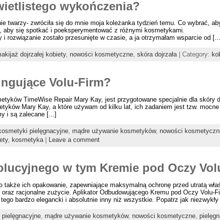
wietlistego wykończenia?
nie twarzy- zwróciła się do mnie moja koleżanka tydzień temu. Co wybrać, aby 
su, aby się spotkać i poeksperymentować z różnymi kosmetykami.
 i rozwiązanie zostało przesunięte w czasie, a ja otrzymałam wsparcie od [...
akijaż dojrzałej kobiety
,
nowości kosmetyczne
,
skóra dojrzała
| Category:
ko
ingujące Volu-Firm?
metyków TimeWise Repair Mary Kay, jest przygotowane specjalnie dla skóry do
etyków Mary Kay, a które używam od kilku lat, ich zadaniem jest tzw. mocn
y i są zalecane [...]
kosmetyki pielęgnacyjne
,
mądre używanie kosmetyków
,
nowości kosmetyczn
ety
,
kosmetyka
|
Leave a comment
wolucyjnego w tym Kremie pod Oczy Vol
o także ich opakowanie, zapewniające maksymalną ochronę przed utratą wła
ie oraz racjonalne zużycie. Aplikator Odbudowującego Kremu pod Oczy Volu-F
tego bardzo elegancki i absolutnie inny niż wszystkie. Popatrz jak niezwykły 
 pielęgnacyjne
,
mądre używanie kosmetyków
,
nowości kosmetyczne
,
pielęg