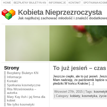
HOME
BEZPŁATNY BIULETYN KN
INFORMACJE
KONTAKT
SPOTKANIA KOSM
Kobieta Nieprzezroczysta
Jak najdłużej zachować młodość i znaleźć dodatkowe
Strony
To już jesień – cza
Bezpłatny Biuletyn KN
Jeszcze ciepło, ale to już jesień. Jes
Informacje
Mam nadzieję, że październik będzie sło
Kontakt
pledziki.W końcu Kraków [...]
Spotkania kosmetyczne
Rita Wrześniowska –
Wrzesień 27th, 2015 | Tags:
kosmetyk
autorka
| Category:
kobiety
,
kosmetyka
,
życie
Mary Kay Ash i jej firma dla
kobiet
Nie tylko kosmetyki