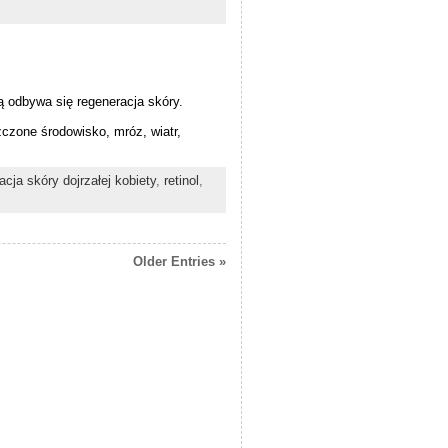
ą odbywa się regeneracja skóry.
zczone środowisko, mróz, wiatr,
acja skóry dojrzałej kobiety
,
retinol
,
Older Entries »